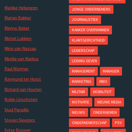
Marijke Helwegen
JONGE ONDERNEMERS
Marjan Bakker
JOURNALISTIEK
Menno Beker
KANKER OVERWINNEN
Michel Lukkien
KLANTGERICHTHEID
Mino van Nassau
LEIDERSCHAP
Mirella van Markus
LEIDING GEVEN
Paul Wormer
MANAGEMENT
MANAGEN
Raymond ter Horst
MARKETING
MBO
Richard van Houten
MILITAIR
MOBILITEIT
Robin Linschoten
MOTIVATIE
NIEUWE MEDIA
Sjuul Paradijs
NIEUWS
ONDERNEMEN
Steven Sleegers
ONDERNEMERSCHAP
PSV
Sytse Bouwer