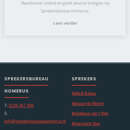
Manchester United en geeft diverse lezingen via
Sprekersbureau Homerus.
Lees verder
SPREKERSBUREAU
SPREKERS
HOMERUS
Adjiedj Bakas
Adriaan de Winter
T:
0226 357 300
E:
Angelique van t Riet
info@sprekersbureauhomerus.nl
Annemarie Sips