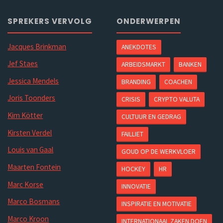
SPREKERS VERVOLG
ONDERWERPEN
Jacques Brinkman
ANEKDOTES
Jef Staes
ARBEIDSMARKT
BANKEN
Jessica Mendels
BRANDING
COACHEN
Joris Toonders
CRISIS
CRYPTO VALUTA
Kim Kötter
CULTUUR EN GEDRAG
Kirsten Verdel
FAILLIET
Louis van Gaal
GOUD OP DE WERKVLOER
Maarten Fontein
HOCKEY
HR
Marc Korse
INNOVATIE
Marco Bosmans
INSPIRATIE EN MOTIVATIE
Marco Kroon
INTERNATIONAAL ZAKEN DOEN