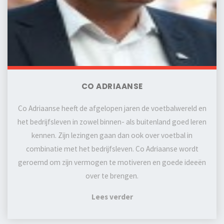
CO ADRIAANSE
Co Adriaanse heeft de afgelopen jaren de voetbalwereld en
het bedrijfsleven in zowel binnen- als buitenland goed leren
kennen. Zijn lezingen gaan dan ook over voetbal in
combinatie met het bedrijfsleven. Co Adriaanse wordt
geroemd om zijn vermogen te motiveren en goede ideeën
over te brengen.
Lees verder