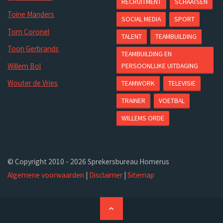
RECRUITMENT
SCHAATSEN
Toine Manders
SOCIAL MEDIA
SPORT
Tom Coronel
TALENT
TEAMBUILDING
Toon Gerbrands
TEAMBUILDING EN
PERSOONLIJKE UITDAGING
Willem Bol
Wouter de Vries
TEAMWORK
TELEVISIE
TRAINER
VOETBAL
WILLEMS ORDE
© Copyright 2010 - 2026 Sprekersbureau Homerus
Algemene voorwaarden
|
Disclaimer
|
Sitemap
Terug
naar