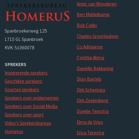
Annic van Wonderen
Ben Middelkamp
Bob Colijn
Spanbroekerweg 125
Charles Groenhuijsen
1715 GL Spanbroek
Co Adriaanse
KVK: 51060078
Cynthia Abma
SPREKERS
Daniëlle Bekkering
Inspirerende sprekers
Dion Bartels
Geschikte sprekers
Soorten sprekers
Dirk Scheringa
Sprekers over ondernemen
Dirk Zeelenberg
Sprekers over Social Media
Doekle Terpstra
Sprekers over sport
Elma de Vries
Video’s Sprekersbureau
Homerus
Erica Terpstra