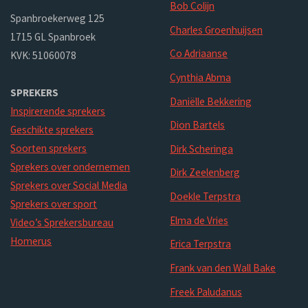
Bob Colijn
Spanbroekerweg 125
Charles Groenhuijsen
1715 GL Spanbroek
Co Adriaanse
KVK: 51060078
Cynthia Abma
SPREKERS
Daniëlle Bekkering
Inspirerende sprekers
Dion Bartels
Geschikte sprekers
Soorten sprekers
Dirk Scheringa
Sprekers over ondernemen
Dirk Zeelenberg
Sprekers over Social Media
Doekle Terpstra
Sprekers over sport
Elma de Vries
Video’s Sprekersbureau
Homerus
Erica Terpstra
Frank van den Wall Bake
Freek Paludanus