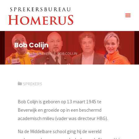
Spring
Sprekersbureau
naar
Homerus
inhoud
Bob Colijn
HOME
SPREKERS
BOB COLIJN
SPREKERS
Bob Colijn is geboren op 13 maart 1945 te
Beverwijk en groeide op in een beschermd
academisch milieu (vader was directeur HBG).
Na de Middelbare school ging hij de wereld