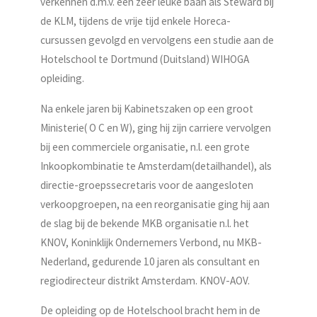
verkennen d.m.v. een zeer leuke baan als Steward bij
de KLM, tijdens de vrije tijd enkele Horeca-
cursussen gevolgd en vervolgens een studie aan de
Hotelschool te Dortmund (Duitsland) WIHOGA
opleiding.
Na enkele jaren bij Kabinetszaken op een groot
Ministerie( O C en W), ging hij zijn carriere vervolgen
bij een commerciele organisatie, n.l. een grote
Inkoopkombinatie te Amsterdam(detailhandel), als
directie-groepssecretaris voor de aangesloten
verkoopgroepen, na een reorganisatie ging hij aan
de slag bij de bekende MKB organisatie n.l. het
KNOV, Koninklijk Ondernemers Verbond, nu MKB-
Nederland, gedurende 10 jaren als consultant en
regiodirecteur distrikt Amsterdam. KNOV-AOV.
De opleiding op de Hotelschool bracht hem in de