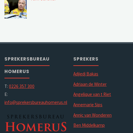
SPREKERSBUREAU
SPREKERS
HOMERUS
Adjiedj Bakas
Adriaan de Winter
T:
0226 357 300
E:
Angelique van t Riet
info@sprekersbureauhomerus.nl
Annemarie Sips
Annic van Wonderen
Ben Middelkamp