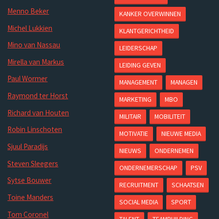
Menno Beker
KANKER OVERWINNEN
Michel Lukkien
KLANTGERICHTHEID
Mino van Nassau
LEIDERSCHAP
Mirella van Markus
LEIDING GEVEN
Paul Wormer
MANAGEMENT
MANAGEN
Raymond ter Horst
MARKETING
MBO
Richard van Houten
MILITAIR
MOBILITEIT
Robin Linschoten
MOTIVATIE
NIEUWE MEDIA
Sjuul Paradijs
NIEUWS
ONDERNEMEN
Steven Sleegers
ONDERNEMERSCHAP
PSV
Sytse Bouwer
RECRUITMENT
SCHAATSEN
Toine Manders
SOCIAL MEDIA
SPORT
Tom Coronel
TALENT
TEAMBUILDING