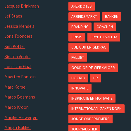
Jacques Brinkman
ANEKDOTES
Jef Staes
ARBEIDSMARKT
BANKEN
Jessica Mendels
BRANDING
COACHEN
Joris Toonders
CRISIS
CRYPTO VALUTA
Kim Kötter
CULTUUR EN GEDRAG
Kirsten Verdel
FAILLIET
Louis van Gaal
GOUD OP DE WERKVLOER
Maarten Fontein
HOCKEY
HR
Marc Korse
INNOVATIE
Marco Bosmans
INSPIRATIE EN MOTIVATIE
Marco Kroon
INTERNATIONAAL ZAKEN DOEN
Marijke Helwegen
JONGE ONDERNEMERS
Marjan Bakker
JOURNALISTIEK