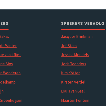
KERS
SPREKERS VERVOLG
 Bakas
Jacques Brinkman
 de Winter
Jef Staes
ue van t Riet
Jessica Mendels
ie Sips
Joris Toonders
an Wonderen
Kim Kötter
ddelkamp
Kirsten Verdel
ijn
Louis van Gaal
 Groenhuijsen
Maarten Fontein