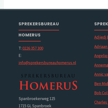
SPREKERSBUREAU
SPRE
HOMERUS
Adjiedj
Adriaan
T:
0226 357 300
E:
Angeliq
info@sprekersbureauhomerus.nl
Annemar
Annic v
Ben Mi
Bob Col
Spanbroekerweg 125
Charles
1715 GL Spanbroek