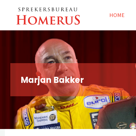
Spring
Sprekersbureau
naar
Homerus
HOME
inhoud
Marjan Bakker