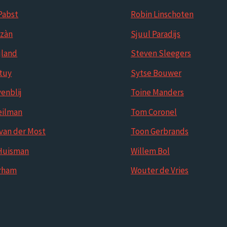
Pabst
Robin Linschoten
azàn
Sjuul Paradijs
jland
Steven Sleegers
tuy
Sytse Bouwer
enblij
Toine Manders
eilman
Tom Coronel
van der Most
Toon Gerbrands
Huisman
Willem Bol
orham
Wouter de Vries