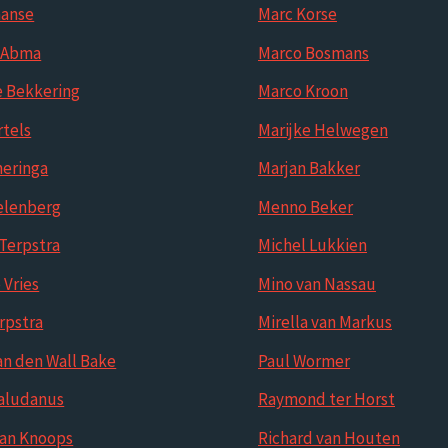
aanse
Marc Korse
a Abma
Marco Bosmans
e Bekkering
Marco Kroon
rtels
Marijke Helwegen
heringa
Marjan Bakker
elenberg
Menno Beker
Terpstra
Michel Lukkien
 Vries
Mino van Nassau
erpstra
Mirella van Markus
an den Wall Bake
Paul Wormer
aludanus
Raymond ter Horst
Jan Knoops
Richard van Houten