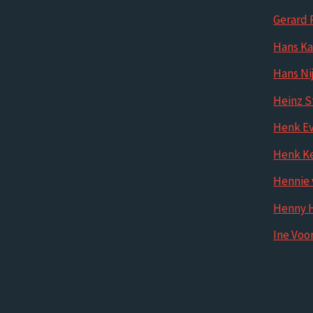
Gerard 
Hans K
Hans Ni
Heinz S
Henk Ev
Henk K
Hennie 
Henny 
Ine Vo