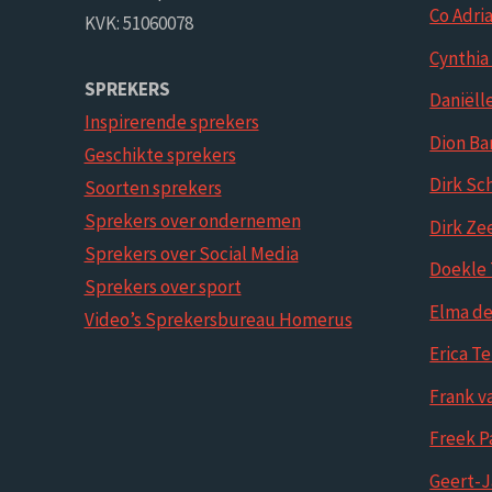
Co Adri
KVK: 51060078
Cynthi
SPREKERS
Daniëll
Inspirerende sprekers
Dion Ba
Geschikte sprekers
Dirk Sc
Soorten sprekers
Sprekers over ondernemen
Dirk Ze
Sprekers over Social Media
Doekle 
Sprekers over sport
Elma de
Video’s Sprekersbureau Homerus
Erica T
Frank v
Freek P
Geert-