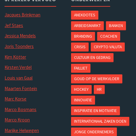
Jacques Brinkman
ANEKDOTES
Jef Staes
ARBEIDSMARKT
BANKEN
Jessica Mendels
BRANDING
COACHEN
Joris Toonders
CRISIS
CRYPTO VALUTA
Kim Kötter
CULTUUR EN GEDRAG
Kirsten Verdel
FAILLIET
Louis van Gaal
GOUD OP DE WERKVLOER
Maarten Fontein
HOCKEY
HR
Marc Korse
INNOVATIE
Marco Bosmans
INSPIRATIE EN MOTIVATIE
Marco Kroon
INTERNATIONAAL ZAKEN DOEN
Marijke Helwegen
JONGE ONDERNEMERS