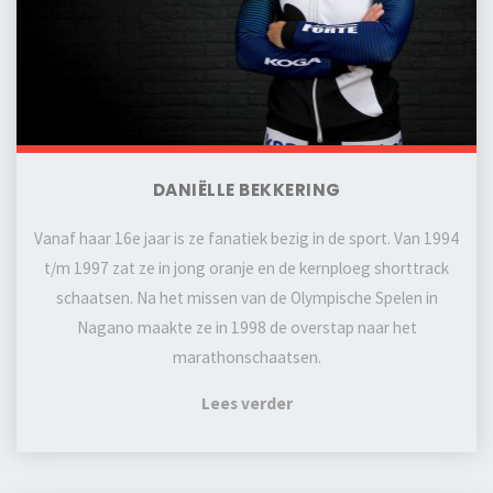
DANIËLLE BEKKERING
Vanaf haar 16e jaar is ze fanatiek bezig in de sport. Van 1994
t/m 1997 zat ze in jong oranje en de kernploeg shorttrack
schaatsen. Na het missen van de Olympische Spelen in
Nagano maakte ze in 1998 de overstap naar het
marathonschaatsen.
Lees verder