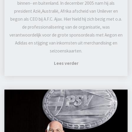
binnen- en buitenland. In december 2005 nam hij als
president Azië,Australië, Afrika afscheid van Unilever en
begon als CEO bij A.F.C. Ajax. Hier hield hij zich bezig met o.a.
de professionalisering van de organisatie, was
verantwoordelijk voor de grote sponsordeals met Aegon en
Adidas en stijging van inkomsten uit merchandising en
seizoenskaarten.
Lees verder