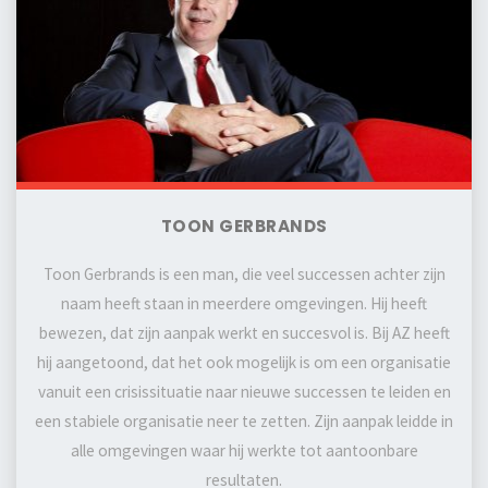
TOON GERBRANDS
Toon Gerbrands is een man, die veel successen achter zijn
naam heeft staan in meerdere omgevingen. Hij heeft
bewezen, dat zijn aanpak werkt en succesvol is. Bij AZ heeft
hij aangetoond, dat het ook mogelijk is om een organisatie
vanuit een crisissituatie naar nieuwe successen te leiden en
een stabiele organisatie neer te zetten. Zijn aanpak leidde in
alle omgevingen waar hij werkte tot aantoonbare
resultaten.