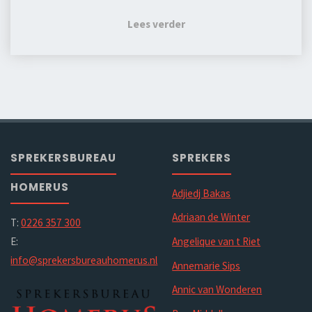
Lees verder
SPREKERSBUREAU
SPREKERS
HOMERUS
Adjiedj Bakas
Adriaan de Winter
T:
0226 357 300
E:
Angelique van t Riet
info@sprekersbureauhomerus.nl
Annemarie Sips
Annic van Wonderen