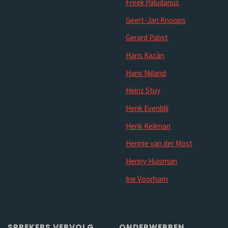
Freek Paludanus
Geert-Jan Knoops
Gerard Pabst
Hans Kazàn
Hans Nijland
Heinz Stuy
Henk Evenblij
Henk Keilman
Hennie van der Most
Henny Huisman
Ine Voorham
SPREKERS VERVOLG
ONDERWERPEN