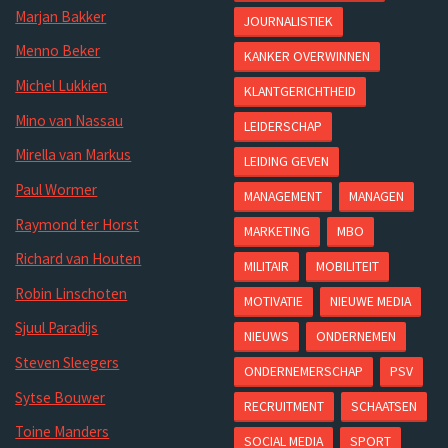
Marjan Bakker
JOURNALISTIEK
Menno Beker
KANKER OVERWINNEN
Michel Lukkien
KLANTGERICHTHEID
Mino van Nassau
LEIDERSCHAP
Mirella van Markus
LEIDING GEVEN
Paul Wormer
MANAGEMENT
MANAGEN
Raymond ter Horst
MARKETING
MBO
Richard van Houten
MILITAIR
MOBILITEIT
Robin Linschoten
MOTIVATIE
NIEUWE MEDIA
Sjuul Paradijs
NIEUWS
ONDERNEMEN
Steven Sleegers
ONDERNEMERSCHAP
PSV
Sytse Bouwer
RECRUITMENT
SCHAATSEN
Toine Manders
SOCIAL MEDIA
SPORT