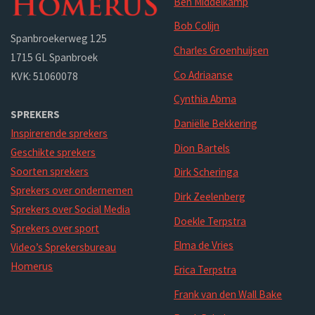
Ben Middelkamp
Bob Colijn
Spanbroekerweg 125
Charles Groenhuijsen
1715 GL Spanbroek
Co Adriaanse
KVK: 51060078
Cynthia Abma
SPREKERS
Daniëlle Bekkering
Inspirerende sprekers
Dion Bartels
Geschikte sprekers
Soorten sprekers
Dirk Scheringa
Sprekers over ondernemen
Dirk Zeelenberg
Sprekers over Social Media
Doekle Terpstra
Sprekers over sport
Elma de Vries
Video’s Sprekersbureau
Homerus
Erica Terpstra
Frank van den Wall Bake