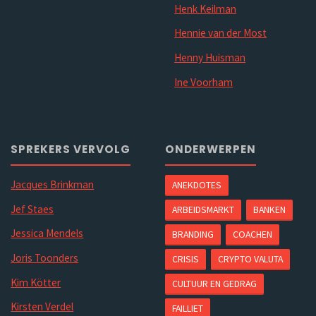
Henk Keilman
Hennie van der Most
Henny Huisman
Ine Voorham
SPREKERS VERVOLG
ONDERWERPEN
Jacques Brinkman
ANEKDOTES
Jef Staes
ARBEIDSMARKT
BANKEN
Jessica Mendels
BRANDING
COACHEN
Joris Toonders
CRISIS
CRYPTO VALUTA
Kim Kötter
CULTUUR EN GEDRAG
Kirsten Verdel
FAILLIET