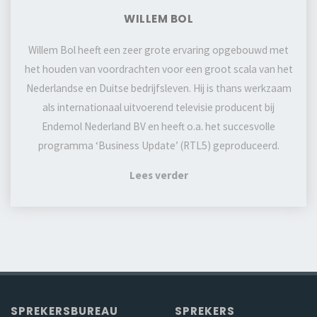
WILLEM BOL
Willem Bol heeft een zeer grote ervaring opgebouwd met
het houden van voordrachten voor een groot scala van het
Nederlandse en Duitse bedrijfsleven. Hij is thans werkzaam
als internationaal uitvoerend televisie producent bij
Endemol Nederland BV en heeft o.a. het succesvolle
programma ‘Business Update’ (RTL5) geproduceerd.
Lees verder
SPREKERSBUREAU
SPREKERS