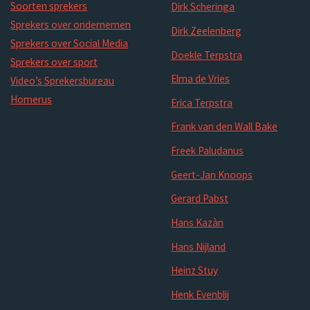
Soorten sprekers
Dirk Scheringa
Sprekers over ondernemen
Dirk Zeelenberg
Sprekers over Social Media
Doekle Terpstra
Sprekers over sport
Elma de Vries
Video’s Sprekersbureau
Homerus
Erica Terpstra
Frank van den Wall Bake
Freek Paludanus
Geert-Jan Knoops
Gerard Pabst
Hans Kazàn
Hans Nijland
Heinz Stuy
Henk Evenblij