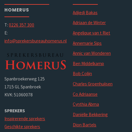
HOMERUS
Adjiedj Bakas
Adriaan de Winter
T:
0226 357 300
E:
Angelique van t Riet
info@sprekersbureauhomerus.nl
Annemarie Sips
Annic van Wonderen
Ben Middelkamp
Bob Colijn
Spanbroekerweg 125
Charles Groenhuijsen
1715 GL Spanbroek
Co Adriaanse
KVK: 51060078
Cynthia Abma
SPREKERS
Daniëlle Bekkering
Inspirerende sprekers
Dion Bartels
Geschikte sprekers