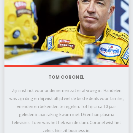
TOM CORONEL
Zijn instinct voor ondernemen zat er al vroeg in. Handelen
was zijn ding en hij wist altijd wel de beste deals voor familie,
vrienden en bekenden te regelen. Tot hij circa 10 jaar
geleden in aanraking kwam met LG en hun plasma
televisies. Toen was het hek van de dam. Coronel wist het
zeker: hier zit business in.