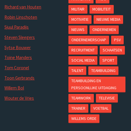
Richard van Houten
MILITAIR
MOBILITEIT
Robin Linschoten
MOTIVATIE
NIEUWE MEDIA
Sjuul Paradijs
NIEUWS
ONDERNEMEN
Steven Sleegers
ONDERNEMERSCHAP
PSV
Sytse Bouwer
RECRUITMENT
SCHAATSEN
Toine Manders
SOCIAL MEDIA
SPORT
Tom Coronel
TALENT
TEAMBUILDING
Toon Gerbrands
TEAMBUILDING EN
PERSOONLIJKE UITDAGING
Willem Bol
Wouter de Vries
TEAMWORK
TELEVISIE
TRAINER
VOETBAL
WILLEMS ORDE