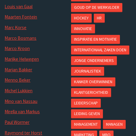
Louis van Gaal
GOUD OP DE WERKVLOER
Maarten Fontein
HOCKEY
HR
Marc Korse
INNOVATIE
Marco Bosmans
INSPIRATIE EN MOTIVATIE
Marco Kroon
INTERNATIONAAL ZAKEN DOEN
Marijke Helwegen
JONGE ONDERNEMERS
Marjan Bakker
JOURNALISTIEK
Menno Beker
KANKER OVERWINNEN
Michel Lukkien
KLANTGERICHTHEID
Mino van Nassau
LEIDERSCHAP
Mirella van Markus
LEIDING GEVEN
Paul Wormer
MANAGEMENT
MANAGEN
Raymond ter Horst
MARKETING
MBO