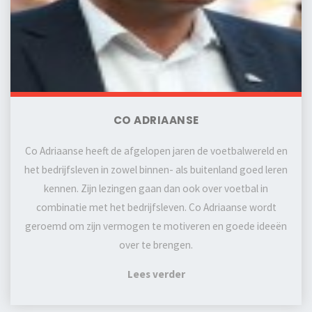
CO ADRIAANSE
Co Adriaanse heeft de afgelopen jaren de voetbalwereld en
het bedrijfsleven in zowel binnen- als buitenland goed leren
kennen. Zijn lezingen gaan dan ook over voetbal in
combinatie met het bedrijfsleven. Co Adriaanse wordt
geroemd om zijn vermogen te motiveren en goede ideeën
over te brengen.
Lees verder