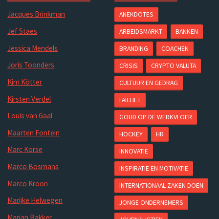
Jacques Brinkman
ANEKDOTES
Jef Staes
ARBEIDSMARKT
BANKEN
Jessica Mendels
BRANDING
COACHEN
Joris Toonders
CRISIS
CRYPTO VALUTA
Kim Kötter
CULTUUR EN GEDRAG
Kirsten Verdel
FAILLIET
Louis van Gaal
GOUD OP DE WERKVLOER
Maarten Fontein
HOCKEY
HR
Marc Korse
INNOVATIE
Marco Bosmans
INSPIRATIE EN MOTIVATIE
Marco Kroon
INTERNATIONAAL ZAKEN DOEN
Marijke Helwegen
JONGE ONDERNEMERS
Marjan Bakker