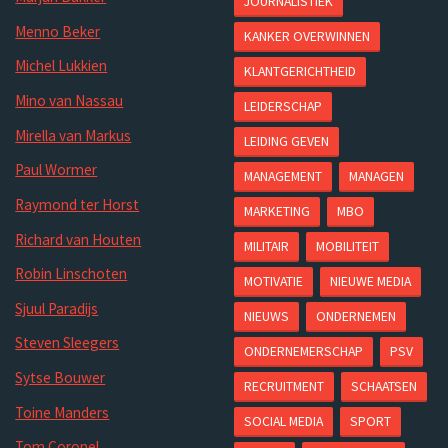
JOURNALISTIEK
Menno Beker
KANKER OVERWINNEN
Michel Lukkien
KLANTGERICHTHEID
Mino van Nassau
LEIDERSCHAP
Mirella van Markus
LEIDING GEVEN
Paul Wormer
MANAGEMENT
MANAGEN
Raymond ter Horst
MARKETING
MBO
Richard van Houten
MILITAIR
MOBILITEIT
Robin Linschoten
MOTIVATIE
NIEUWE MEDIA
Sjuul Paradijs
NIEUWS
ONDERNEMEN
Steven Sleegers
ONDERNEMERSCHAP
PSV
Sytse Bouwer
RECRUITMENT
SCHAATSEN
Toine Manders
SOCIAL MEDIA
SPORT
Tom Coronel