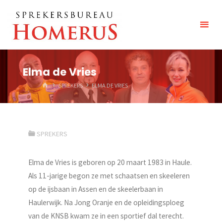
Spring
Sprekersbureau
naar
Homerus
inhoud
Elma de Vries
HOME
SPREKERS
ELMA DE VRIES
SPREKERS
Elma de Vries is geboren op 20 maart 1983 in Haule.
Als 11-jarige begon ze met schaatsen en skeeleren
op de ijsbaan in Assen en de skeelerbaan in
Haulerwijk. Na Jong Oranje en de opleidingsploeg
van de KNSB kwam ze in een sportief dal terecht.