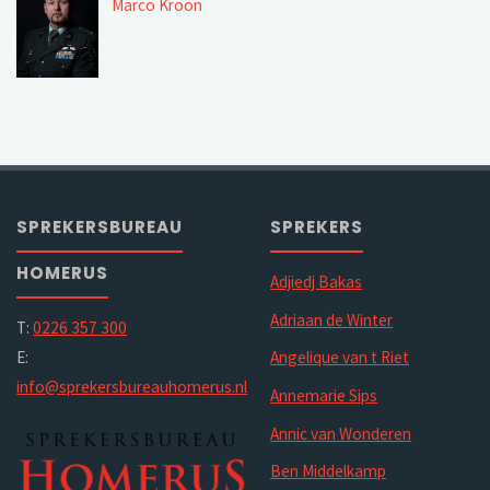
Marco Kroon
SPREKERSBUREAU
SPREKERS
HOMERUS
Adjiedj Bakas
Adriaan de Winter
T:
0226 357 300
E:
Angelique van t Riet
info@sprekersbureauhomerus.nl
Annemarie Sips
Annic van Wonderen
Ben Middelkamp