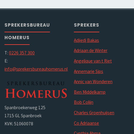
SPREKERSBUREAU
SPREKERS
HOMERUS
Adjiedj Bakas
Adriaan de Winter
T:
0226 357 300
E:
Angelique van t Riet
info@sprekersbureauhomerus.nl
Annemarie Sips
Annic van Wonderen
Ben Middelkamp
Bob Colijn
Spanbroekerweg 125
Charles Groenhuijsen
1715 GL Spanbroek
Co Adriaanse
KVK: 51060078
Cynthia Abma