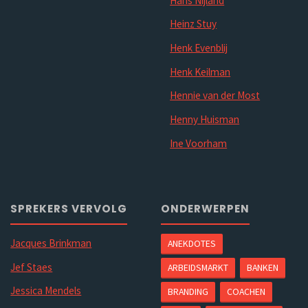
Hans Nijland
Heinz Stuy
Henk Evenblij
Henk Keilman
Hennie van der Most
Henny Huisman
Ine Voorham
SPREKERS VERVOLG
ONDERWERPEN
Jacques Brinkman
ANEKDOTES
Jef Staes
ARBEIDSMARKT
BANKEN
Jessica Mendels
BRANDING
COACHEN