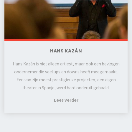
HANS KAZÀN
Hans Kazàn is niet alleen artiest, maar ook een bevlogen
ondernemer die veel ups en downs heeft meegemaakt.
Een van zijn meest prestigieuze projecten, een eigen
theater in Spanje, werd hard onderuit gehaald.
Lees verder