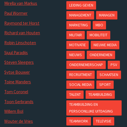
Mirella van Markus
LEIDING GEVEN
Paul Wormer
MANAGEMENT
MANAGEN
Raymond ter Horst
MARKETING
MBO
Richard van Houten
MILITAIR
MOBILITEIT
Robin Linschoten
MOTIVATIE
NIEUWE MEDIA
Sjuul Paradijs
NIEUWS
ONDERNEMEN
Steven Sleegers
ONDERNEMERSCHAP
PSV
Sytse Bouwer
RECRUITMENT
SCHAATSEN
Toine Manders
SOCIAL MEDIA
SPORT
Tom Coronel
TALENT
TEAMBUILDING
Toon Gerbrands
TEAMBUILDING EN
PERSOONLIJKE UITDAGING
Willem Bol
Wouter de Vries
TEAMWORK
TELEVISIE