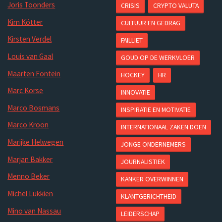
Joris Toonders
CRISIS
CRYPTO VALUTA
Kim Kötter
CULTUUR EN GEDRAG
Kirsten Verdel
FAILLIET
Louis van Gaal
GOUD OP DE WERKVLOER
Maarten Fontein
HOCKEY
HR
Marc Korse
INNOVATIE
Marco Bosmans
INSPIRATIE EN MOTIVATIE
Marco Kroon
INTERNATIONAAL ZAKEN DOEN
Marijke Helwegen
JONGE ONDERNEMERS
Marjan Bakker
JOURNALISTIEK
Menno Beker
KANKER OVERWINNEN
Michel Lukkien
KLANTGERICHTHEID
Mino van Nassau
LEIDERSCHAP